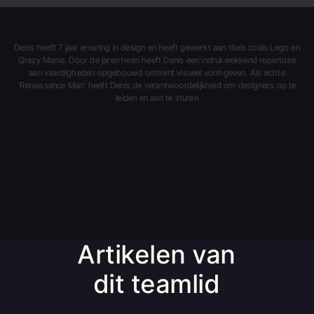
Denis heeft 7 jaar ervaring in design en heeft gewerkt aan titels zoals Lego en
Qrazy Mania. Door de jaren heen heeft Denis een indrukwekkend repertoire
aan vaardigheden opgebouwd omtrent visueel vormgeven. Als echte
'Renaissance Man' heeft Denis de verantwoordelijkheid om designers op te
leiden en aan te sturen
Artikelen van
dit teamlid