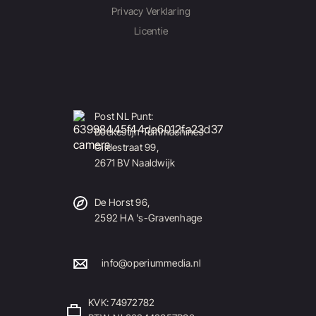
Privacy Verklaring
Licentie
Post NL Punt:
Boekestijn Tuinmachines
Gildestraat 99,
2671 BV Naaldwijk
De Horst 96,
2592 HA 's-Gravenhage
info@operiummedia.nl
KVK: 74972782